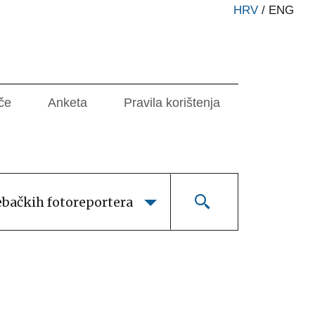
HRV
/
ENG
če
Anketa
Pravila korištenja
ebačkih fotoreportera