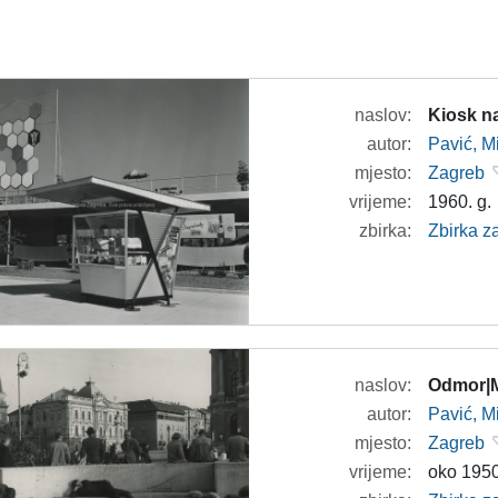
naslov:
Kiosk n
autor:
Pavić, M
mjesto:
Zagreb
vrijeme:
1960. g.
zbirka:
Zbirka z
naslov:
Odmor|M
autor:
Pavić, M
mjesto:
Zagreb
vrijeme:
oko 1950