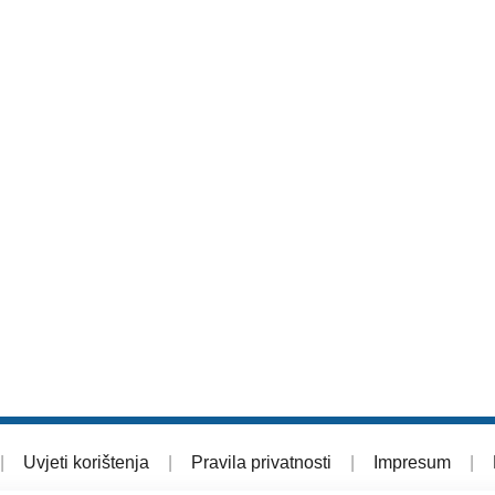
|
Uvjeti korištenja
|
Pravila privatnosti
|
Impresum
|