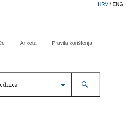
HRV
/
ENG
če
Anketa
Pravila korištenja
lednica