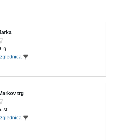
Marka
. g.
azglednica
Markov trg
 st.
azglednica