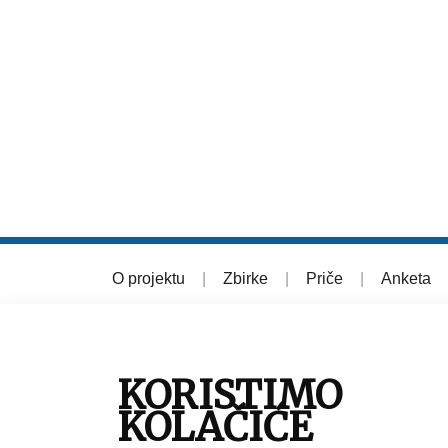
O projektu
|
Zbirke
|
Priče
|
Anketa
© 2026 Muzej grada Zagreba
KORISTIMO
KOLAČIĆE