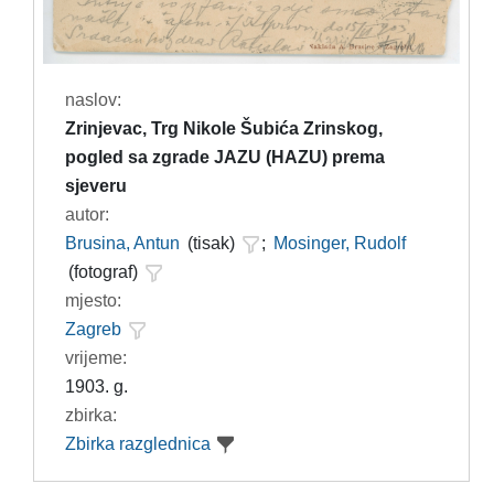
naslov:
Zrinjevac, Trg Nikole Šubića Zrinskog,
pogled sa zgrade JAZU (HAZU) prema
sjeveru
autor:
Brusina, Antun
(tisak)
;
Mosinger, Rudolf
(fotograf)
mjesto:
Zagreb
vrijeme:
1903. g.
zbirka:
Zbirka razglednica