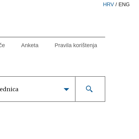
HRV
/
ENG
če
Anketa
Pravila korištenja
lednica