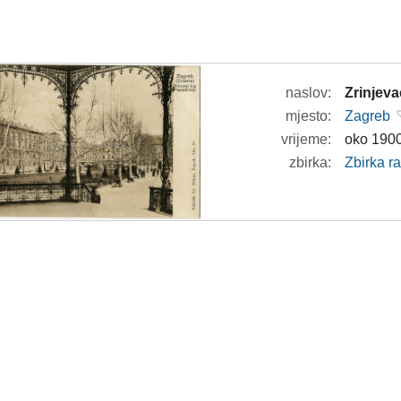
naslov:
Zrinjeva
mjesto:
Zagreb
vrijeme:
oko 1900
zbirka:
Zbirka r