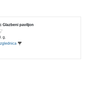
c Glazbeni paviljon
. g.
azglednica