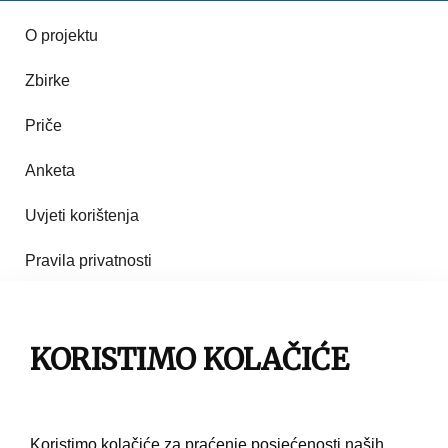
O projektu
Zbirke
Priče
Anketa
Uvjeti korištenja
Pravila privatnosti
Impresum
Pravila korištenja
KORISTIMO KOLAČIĆE
Kontakt
Koristimo kolačiće za praćenje posjećenosti naših