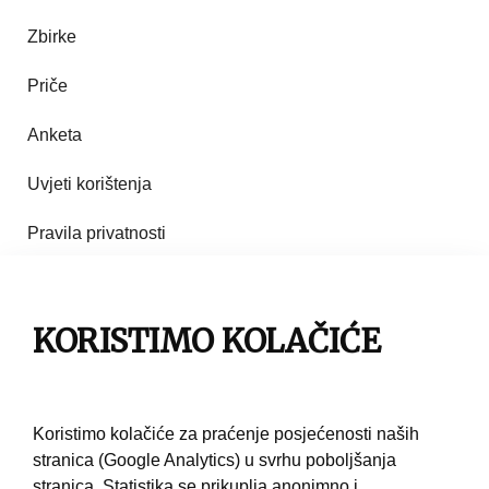
Zbirke
Priče
Anketa
Uvjeti korištenja
Pravila privatnosti
Impresum
KORISTIMO KOLAČIĆE
Pravila korištenja
Kontakt
Koristimo kolačiće za praćenje posjećenosti naših
stranica (Google Analytics) u svrhu poboljšanja
stranica. Statistika se prikuplja anonimno i