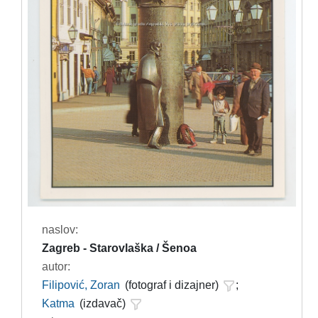
naslov:
Zagreb - Starovlaška / Šenoa
autor:
Filipović, Zoran
(fotograf i dizajner)
;
Katma
(izdavač)