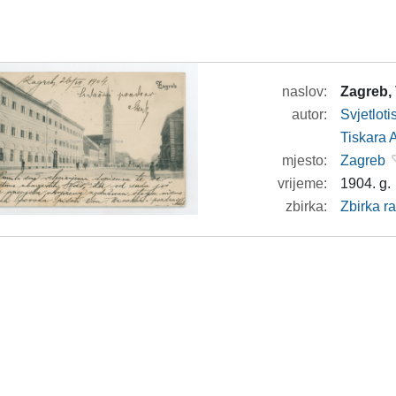
naslov:
Zagreb, 
autor:
Svjetlot
Tiskara 
mjesto:
Zagreb
vrijeme:
1904. g.
zbirka:
Zbirka r