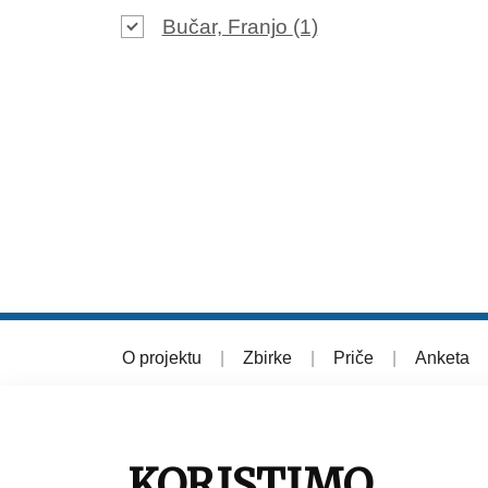
Bučar, Franjo
(1)
O projektu
|
Zbirke
|
Priče
|
Anketa
© 2026 Muzej grada Zagreba
KORISTIMO