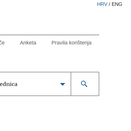
HRV
/
ENG
če
Anketa
Pravila korištenja
lednica