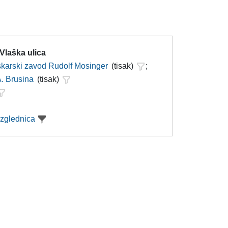
Vlaška ulica
iskarski zavod Rudolf Mosinger
(tisak)
;
A. Brusina
(tisak)
azglednica