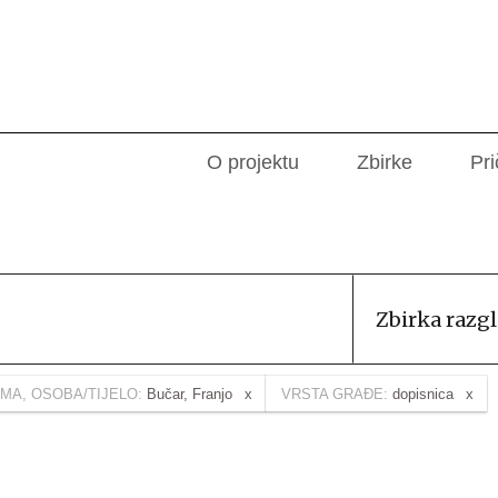
O projektu
Zbirke
Pri
Zbirka razg
MA, OSOBA/TIJELO:
Bučar, Franjo
VRSTA GRAĐE:
dopisnica