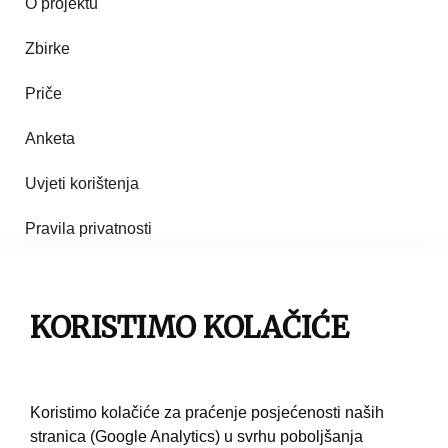
O projektu
Zbirke
Priče
Anketa
Uvjeti korištenja
Pravila privatnosti
Impresum
Pravila korištenja
KORISTIMO KOLAČIĆE
Kontakt
Koristimo kolačiće za praćenje posjećenosti naših
stranica (Google Analytics) u svrhu poboljšanja