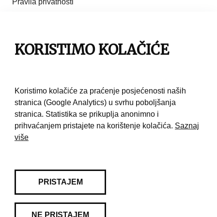
Pravila privatnosti
Impresum
KORISTIMO KOLAČIĆE
Pravila korištenja
Kontakt
Koristimo kolačiće za praćenje posjećenosti naših
stranica (Google Analytics) u svrhu poboljšanja
stranica. Statistika se prikuplja anonimno i
prihvaćanjem pristajete na korištenje kolačića.
Saznaj
više
PRISTAJEM
NE PRISTAJEM