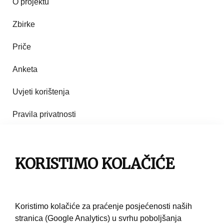
O projektu
Zbirke
Priče
Anketa
Uvjeti korištenja
Pravila privatnosti
Impresum
Pravila korištenja
KORISTIMO KOLAČIĆE
Kontakt
Koristimo kolačiće za praćenje posjećenosti naših
stranica (Google Analytics) u svrhu poboljšanja