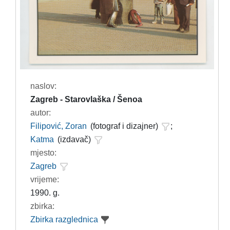
naslov:
Zagreb - Starovlaška / Šenoa
autor:
Filipović, Zoran
(fotograf i dizajner)
;
Katma
(izdavač)
mjesto:
Zagreb
vrijeme:
1990. g.
zbirka:
Zbirka razglednica