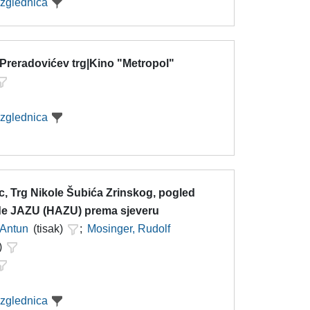
azglednica
 Preradovićev trg|Kino "Metropol"
azglednica
c, Trg Nikole Šubića Zrinskog, pogled
de JAZU (HAZU) prema sjeveru
 Antun
(tisak)
;
Mosinger, Rudolf
)
azglednica