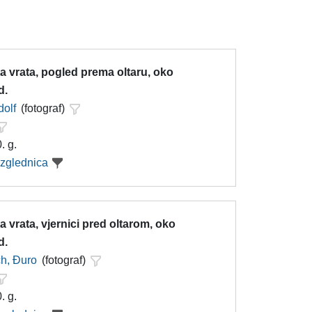
 vrata, pogled prema oltaru, oko
d.
dolf
(fotograf)
. g.
azglednica
 vrata, vjernici pred oltarom, oko
d.
h, Đuro
(fotograf)
. g.