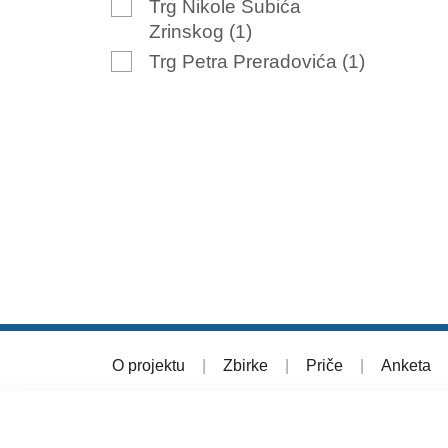
Trg Nikole Šubića
Zrinskog
(1)
Trg Petra Preradovića
(1)
O projektu
|
Zbirke
|
Priče
|
Anketa
© 2026 Muzej grada Zagreba