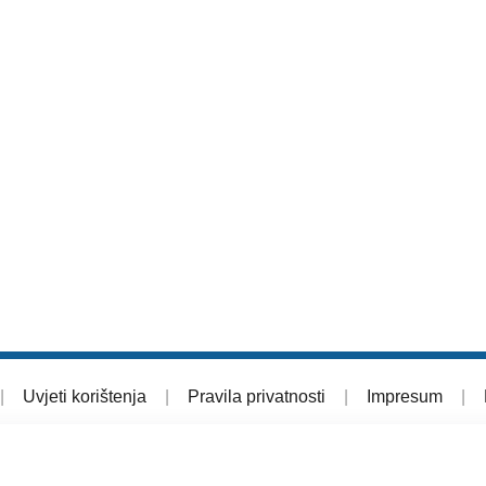
|
Uvjeti korištenja
|
Pravila privatnosti
|
Impresum
|