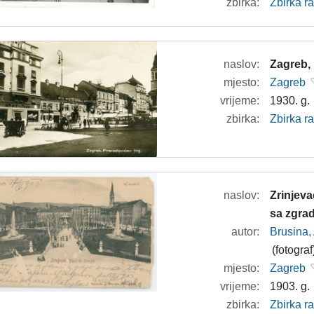
zbirka:
Zbirka r
naslov:
Zagreb,
mjesto:
Zagreb
vrijeme:
1930. g.
zbirka:
Zbirka r
naslov:
Zrinjeva
sa zgra
autor:
Brusina,
(fotograf
mjesto:
Zagreb
vrijeme:
1903. g.
zbirka:
Zbirka r