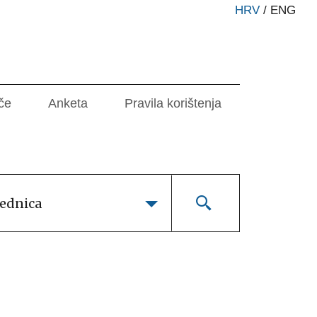
HRV
/
ENG
če
Anketa
Pravila korištenja
lednica