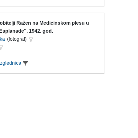
obitelji Ražen na Medicinskom plesu u
Esplanade", 1942. god.
nka
(fotograf)
azglednica