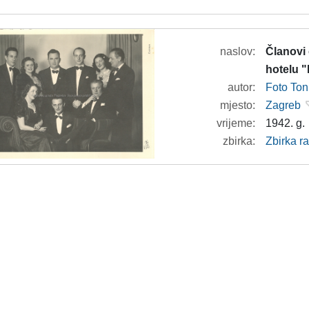
naslov:
Članovi 
hotelu "
autor:
Foto To
mjesto:
Zagreb
vrijeme:
1942. g.
zbirka:
Zbirka r