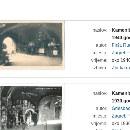
naslov:
Kamenita
1940.go
autor:
Firšt, Ru
mjesto:
Zagreb
vrijeme:
oko 1940
zbirka:
Zbirka r
naslov:
Kamenita
1930.go
autor:
Griesbac
mjesto:
Zagreb
vrijeme:
oko 1930