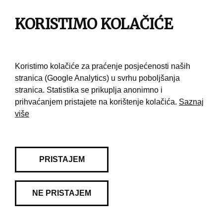
KORISTIMO KOLAČIĆE
Pravila korištenja
Kontakt
Koristimo kolačiće za praćenje posjećenosti naših
stranica (Google Analytics) u svrhu poboljšanja
stranica. Statistika se prikuplja anonimno i
prihvaćanjem pristajete na korištenje kolačića.
Saznaj
više
PRISTAJEM
NE PRISTAJEM
© 2026 Muzej grada Zagreba