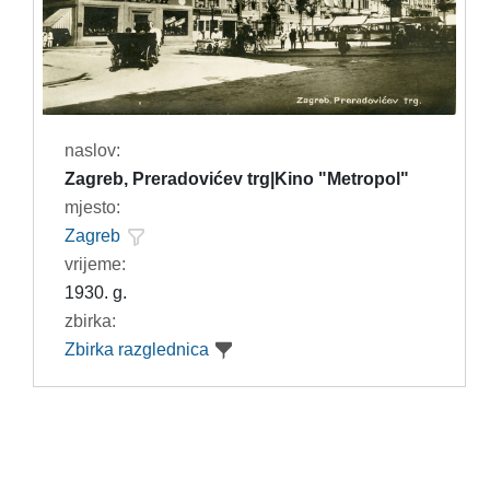
naslov:
Zagreb, Preradovićev trg|Kino "Metropol"
mjesto:
Zagreb
vrijeme:
1930. g.
zbirka:
Zbirka razglednica