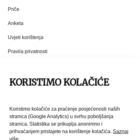
Priče
Anketa
Uvjeti korištenja
Pravila privatnosti
Impresum
KORISTIMO KOLAČIĆE
Pravila korištenja
Kontakt
Koristimo kolačiće za praćenje posjećenosti naših
stranica (Google Analytics) u svrhu poboljšanja
stranica. Statistika se prikuplja anonimno i
prihvaćanjem pristajete na korištenje kolačića.
Saznaj
više