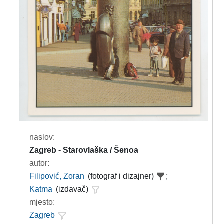
naslov:
Zagreb - Starovlaška / Šenoa
autor:
Filipović, Zoran
(fotograf i dizajner)
;
Katma
(izdavač)
mjesto:
Zagreb