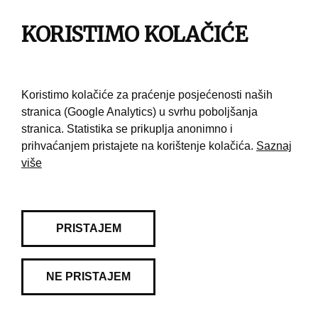
KORISTIMO KOLAČIĆE
Pravila korištenja
Kontakt
Koristimo kolačiće za praćenje posjećenosti naših
stranica (Google Analytics) u svrhu poboljšanja
stranica. Statistika se prikuplja anonimno i
prihvaćanjem pristajete na korištenje kolačića.
Saznaj
više
PRISTAJEM
NE PRISTAJEM
© 2026 Muzej grada Zagreba