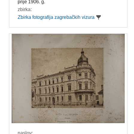
prije 1906. g.
zbirka:
Zbirka fotografija zagrebačkih vizura
naslov: