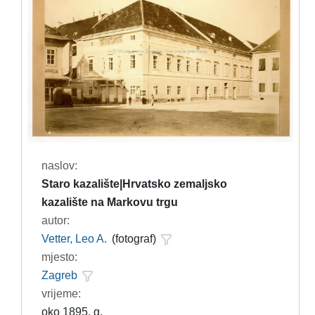
naslov:
Staro kazalište|Hrvatsko zemaljsko
kazalište na Markovu trgu
autor:
Vetter, Leo A.
(fotograf)
mjesto:
Zagreb
vrijeme:
oko 1895. g.