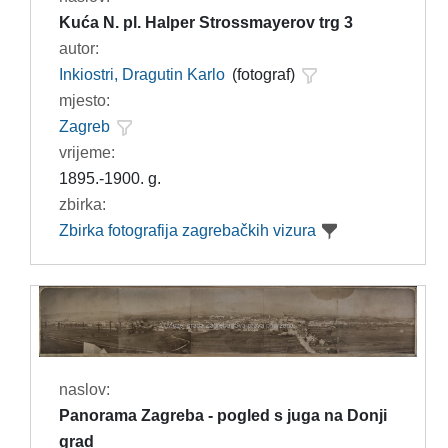
Kuća N. pl. Halper Strossmayerov trg 3
autor:
Inkiostri, Dragutin Karlo
(fotograf)
mjesto:
Zagreb
vrijeme:
1895.-1900. g.
zbirka:
Zbirka fotografija zagrebačkih vizura
naslov:
Panorama Zagreba - pogled s juga na Donji
grad