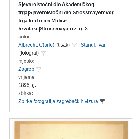
Sjeveroistočni dio Akademičkog
trga|Sjeveroistočni dio Strossmayerovog
trga kod ulice Matice
hrvatske|Strossmayerov trg 3
autor:
Albrecht, C(arlo)
(tisak)
;
Standl, Ivan
(fotograf)
mjesto:
Zagreb
vrijeme:
1895. g.
zbirka:
Zbirka fotografija zagrebačkih vizura