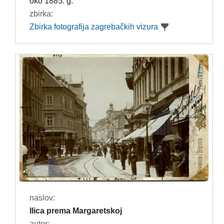
oko 1885. g.
zbirka:
Zbirka fotografija zagrebačkih vizura
naslov:
Ilica prema Margaretskoj
autor: