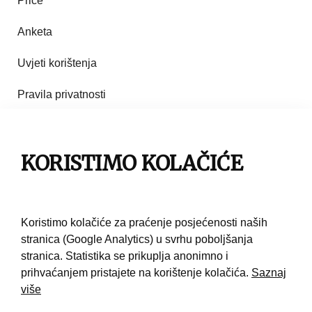
Priče
Anketa
Uvjeti korištenja
Pravila privatnosti
Impresum
Pravila korištenja
KORISTIMO KOLAČIĆE
Kontakt
Koristimo kolačiće za praćenje posjećenosti naših
stranica (Google Analytics) u svrhu poboljšanja
stranica. Statistika se prikuplja anonimno i
prihvaćanjem pristajete na korištenje kolačića.
Saznaj
više