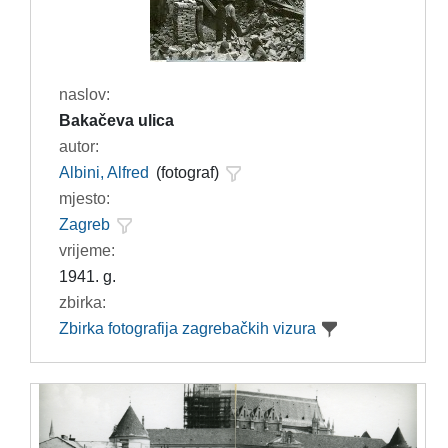
naslov:
Bakačeva ulica
autor:
Albini, Alfred
(fotograf)
mjesto:
Zagreb
vrijeme:
1941. g.
zbirka:
Zbirka fotografija zagrebačkih vizura