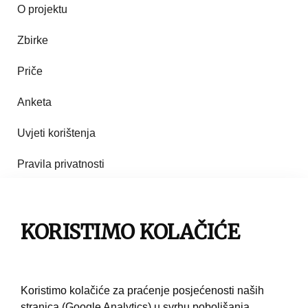
O projektu
Zbirke
Priče
Anketa
Uvjeti korištenja
Pravila privatnosti
Impresum
Pravila korištenja
KORISTIMO KOLAČIĆE
Kontakt
Koristimo kolačiće za praćenje posjećenosti naših
stranica (Google Analytics) u svrhu poboljšanja