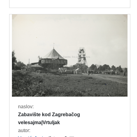
naslov:
Zabavište kod Zagrebačog
velesajma|Vrtuljak
autor: