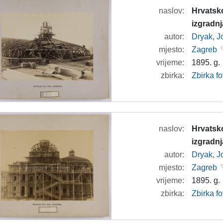
naslov:
Hrvatsko
izgradnj
autor:
Dryak, J
mjesto:
Zagreb
vrijeme:
1895. g.
zbirka:
Zbirka f
naslov:
Hrvatsko
izgradnj
autor:
Dryak, J
mjesto:
Zagreb
vrijeme:
1895. g.
zbirka:
Zbirka f