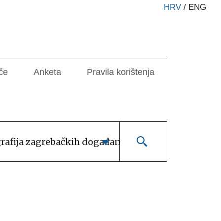
HRV
/
ENG
če
Anketa
Pravila korištenja
grafija zagrebačkih događanja