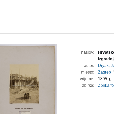
naslov:
Hrvatsko
izgradnja
autor:
Dryak, J
mjesto:
Zagreb
vrijeme:
1895. g.
zbirka:
Zbirka f