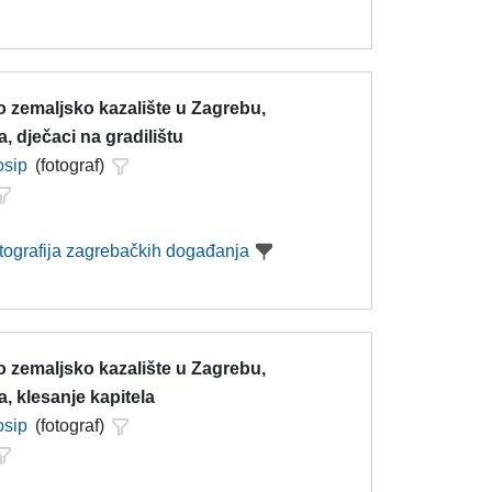
 zemaljsko kazalište u Zagrebu,
a, dječaci na gradilištu
osip
(fotograf)
otografija zagrebačkih događanja
 zemaljsko kazalište u Zagrebu,
a, klesanje kapitela
osip
(fotograf)