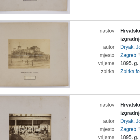
naslov:
Hrvatsko
izgradnj
autor:
Dryak, J
mjesto:
Zagreb
vrijeme:
1895. g.
zbirka:
Zbirka f
naslov:
Hrvatsko
izgradnj
autor:
Dryak, J
mjesto:
Zagreb
vrijeme:
1895. g.