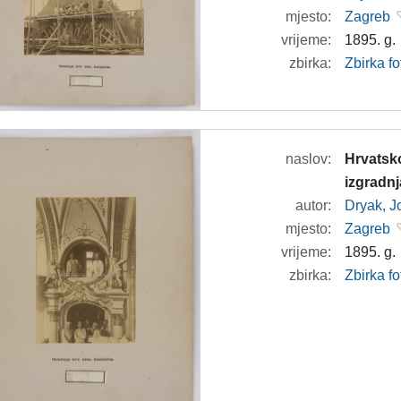
mjesto:
Zagreb
vrijeme:
1895. g.
zbirka:
Zbirka f
naslov:
Hrvatsko
izgradnj
autor:
Dryak, J
mjesto:
Zagreb
vrijeme:
1895. g.
zbirka:
Zbirka f