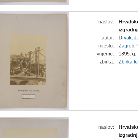
naslov:
Hrvatsko
izgradnj
autor:
Dryak, J
mjesto:
Zagreb
vrijeme:
1895. g.
zbirka:
Zbirka f
naslov:
Hrvatsko
izgradnj