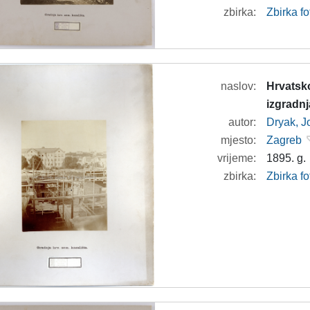
zbirka:
Zbirka f
naslov:
Hrvatsko
izgradnj
autor:
Dryak, J
mjesto:
Zagreb
vrijeme:
1895. g.
zbirka:
Zbirka f