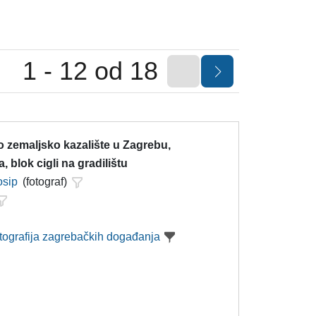
1 - 12 od 18
 zemaljsko kazalište u Zagrebu,
, blok cigli na gradilištu
osip
(fotograf)
otografija zagrebačkih događanja