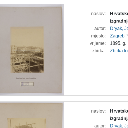
naslov:
Hrvatsko
izgradnj
autor:
Dryak, J
mjesto:
Zagreb
vrijeme:
1895. g.
zbirka:
Zbirka f
naslov:
Hrvatsko
izgradnja
autor:
Dryak, J