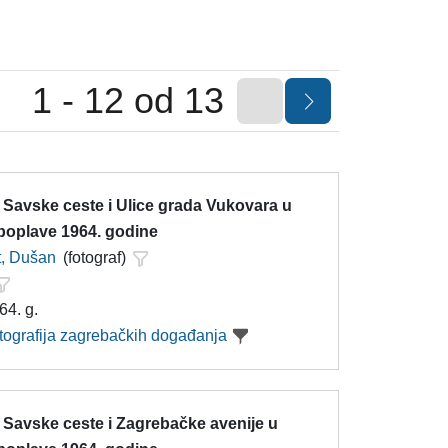
1 - 12 od 13
 Savske ceste i Ulice grada Vukovara u
 poplave 1964. godine
t, Dušan
(fotograf)
64. g.
otografija zagrebačkih događanja
 Savske ceste i Zagrebačke avenije u