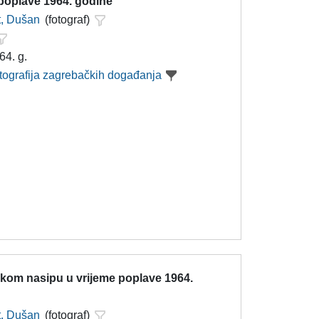
 poplave 1964. godine
t, Dušan
(fotograf)
64. g.
otografija zagrebačkih događanja
kom nasipu u vrijeme poplave 1964.
t, Dušan
(fotograf)