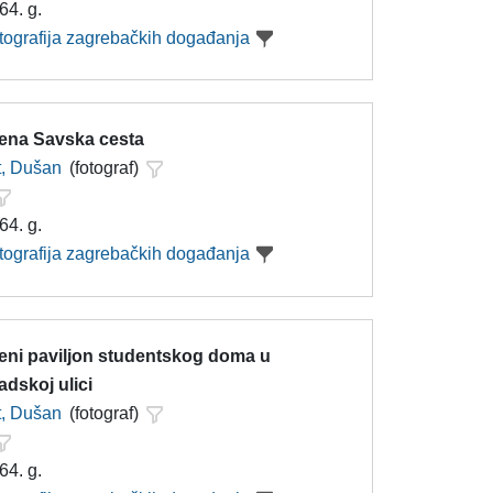
64. g.
otografija zagrebačkih događanja
jena Savska cesta
t, Dušan
(fotograf)
64. g.
otografija zagrebačkih događanja
jeni paviljon studentskog doma u
dskoj ulici
t, Dušan
(fotograf)
64. g.