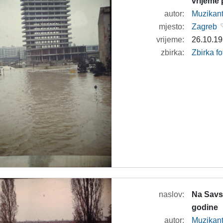
vrijeme
autor:
Muzikan
mjesto:
Zagreb
vrijeme:
26.10.19
zbirka:
Zbirka f
naslov:
Na Savs
godine
autor:
Muzikan