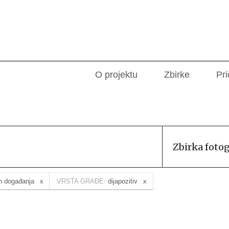
O projektu
Zbirke
Pri
Zbirka foto
ih događanja
VRSTA GRAĐE:
dijapozitiv