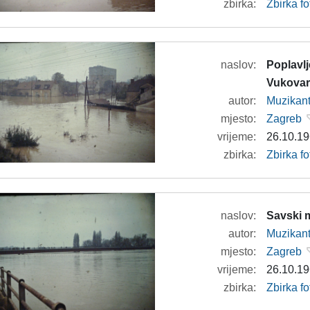
zbirka:
Zbirka f
naslov:
Poplavlj
Vukova
autor:
Muzikan
mjesto:
Zagreb
vrijeme:
26.10.19
zbirka:
Zbirka f
naslov:
Savski 
autor:
Muzikan
mjesto:
Zagreb
vrijeme:
26.10.19
zbirka:
Zbirka f