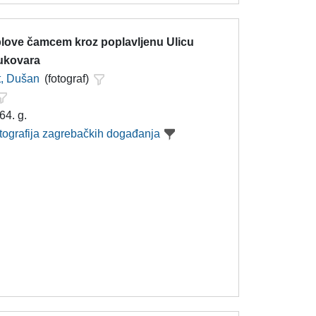
 plove čamcem kroz poplavljenu Ulicu
ukovara
t, Dušan
(fotograf)
64. g.
otografija zagrebačkih događanja