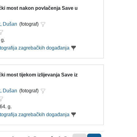
ički most nakon povlačenja Save u
t, Dušan
(fotograf)
 g.
otografija zagrebačkih događanja
čki most tijekom izlijevanja Save iz
t, Dušan
(fotograf)
64. g.
otografija zagrebačkih događanja