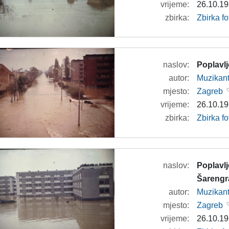
vrijeme:
26.10.19
zbirka:
Zbirka f
naslov:
Poplavl
autor:
Muzikan
mjesto:
Zagreb
vrijeme:
26.10.19
zbirka:
Zbirka f
naslov:
Poplavl
Šarengra
autor:
Muzikan
mjesto:
Zagreb
vrijeme:
26.10.19