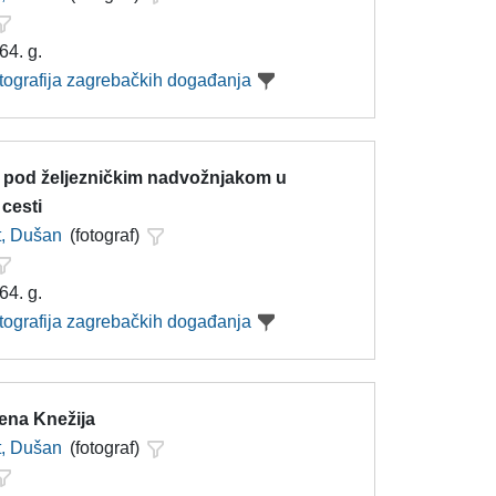
64. g.
otografija zagrebačkih događanja
 pod željezničkim nadvožnjakom u
cesti
t, Dušan
(fotograf)
64. g.
otografija zagrebačkih događanja
ena Knežija
t, Dušan
(fotograf)