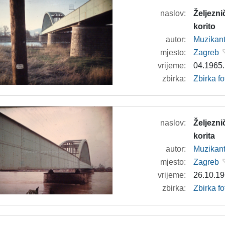
naslov:
Željezn
korito
autor:
Muzikan
mjesto:
Zagreb
vrijeme:
04.1965.
zbirka:
Zbirka f
naslov:
Željezni
korita
autor:
Muzikan
mjesto:
Zagreb
vrijeme:
26.10.19
zbirka:
Zbirka f