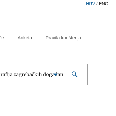
HRV
/
ENG
če
Anketa
Pravila korištenja
grafija zagrebačkih događanja