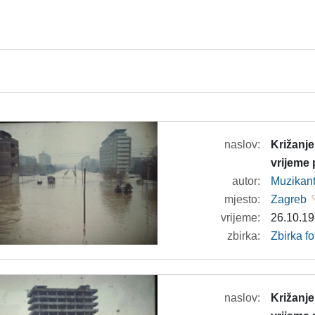
naslov:
Križanje
vrijeme
autor:
Muzikan
mjesto:
Zagreb
vrijeme:
26.10.19
zbirka:
Zbirka f
naslov:
Križanje