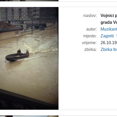
naslov:
Vojnici
grada V
autor:
Muzikan
mjesto:
Zagreb
vrijeme:
26.10.19
zbirka:
Zbirka f