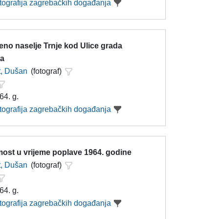
otografija zagrebačkih događanja
eno naselje Trnje kod Ulice grada
ra
t, Dušan
(fotograf)
64. g.
otografija zagrebačkih događanja
most u vrijeme poplave 1964. godine
t, Dušan
(fotograf)
64. g.
otografija zagrebačkih događanja