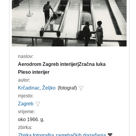
naslov:
Aerodrom Zagreb interijer|Zračna luka
Pleso interijer
autor:
Krčadinac, Željko
(fotograf)
mjesto:
Zagreb
vrijeme:
oko 1966. g.
zbirka:
Zbirka fotografija zagrebačkih događanja