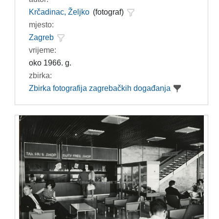
Krčadinac, Željko
(fotograf)
mjesto:
Zagreb
vrijeme:
oko 1966. g.
zbirka:
Zbirka fotografija zagrebačkih događanja