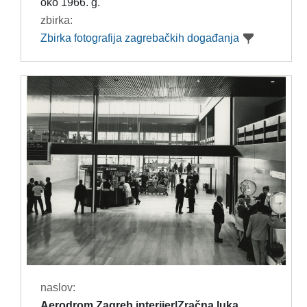
oko 1966. g.
zbirka:
Zbirka fotografija zagrebačkih događanja
naslov:
Aerodrom Zagreb interijer|Zračna luka