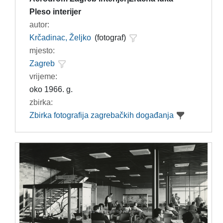
Pleso interijer
autor:
Krčadinac, Željko
(fotograf)
mjesto:
Zagreb
vrijeme:
oko 1966. g.
zbirka:
Zbirka fotografija zagrebačkih događanja