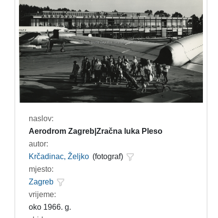
naslov:
Aerodrom Zagreb|Zračna luka Pleso
autor:
Krčadinac, Željko
(fotograf)
mjesto:
Zagreb
vrijeme:
oko 1966. g.