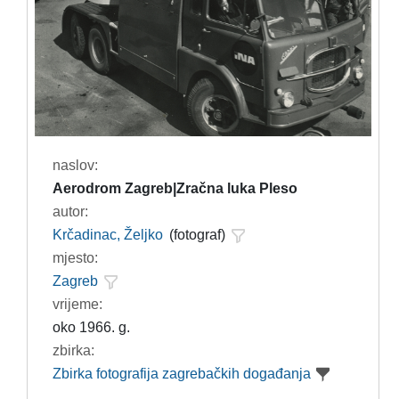
naslov:
Aerodrom Zagreb|Zračna luka Pleso
autor:
Krčadinac, Željko
(fotograf)
mjesto:
Zagreb
vrijeme:
oko 1966. g.
zbirka:
Zbirka fotografija zagrebačkih događanja