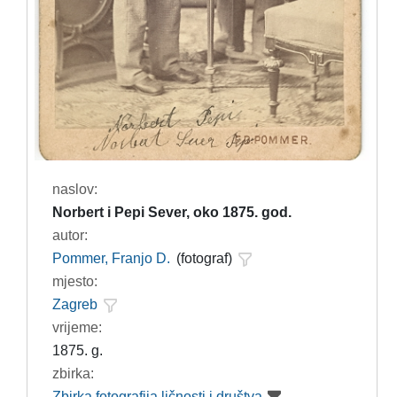
naslov:
Norbert i Pepi Sever, oko 1875. god.
autor:
Pommer, Franjo D.
(fotograf)
mjesto:
Zagreb
vrijeme:
1875. g.
zbirka:
Zbirka fotografija ličnosti i društva