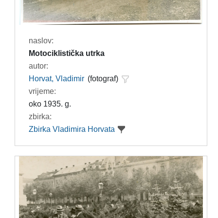
naslov:
Motociklistička utrka
autor:
Horvat, Vladimir
(fotograf)
vrijeme:
oko 1935. g.
zbirka:
Zbirka Vladimira Horvata