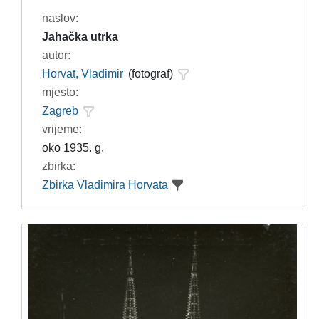
naslov:
Jahačka utrka
autor:
Horvat, Vladimir
(fotograf)
mjesto:
Zagreb
vrijeme:
oko 1935. g.
zbirka:
Zbirka Vladimira Horvata