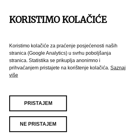
Impresum
KORISTIMO KOLAČIĆE
Pravila korištenja
Kontakt
Koristimo kolačiće za praćenje posjećenosti naših
stranica (Google Analytics) u svrhu poboljšanja
stranica. Statistika se prikuplja anonimno i
prihvaćanjem pristajete na korištenje kolačića.
Saznaj
više
PRISTAJEM
NE PRISTAJEM
© 2026 Muzej grada Zagreba