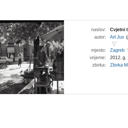
naslov:
Cvjetni 
autor:
Art Jus
(
mjesto:
Zagreb
vrijeme:
2012. g. 
zbirka:
Zbirka M