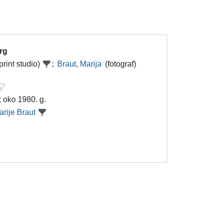
trg
print studio)
;
Braut, Marija
(fotograf)
; oko 1980. g.
arije Braut