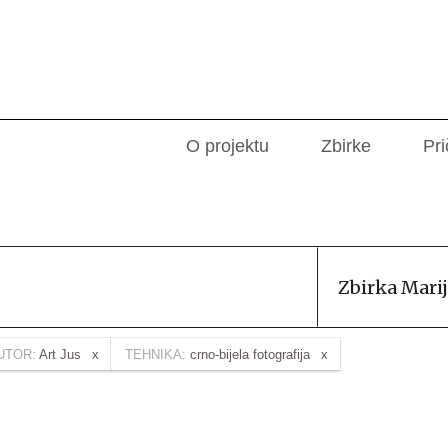
O projektu
Zbirke
Pri
Zbirka Marij
UTOR:
Art Jus
TEHNIKA:
crno-bijela fotografija