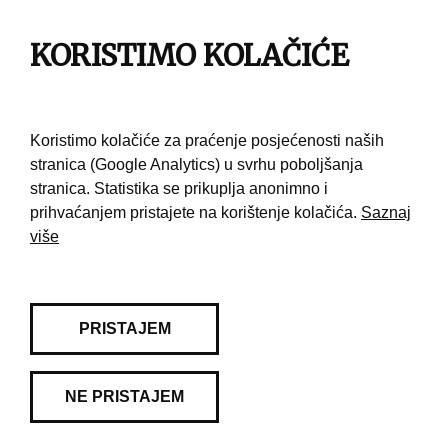
Impresum
KORISTIMO KOLAČIĆE
Pravila korištenja
Kontakt
Koristimo kolačiće za praćenje posjećenosti naših
stranica (Google Analytics) u svrhu poboljšanja
stranica. Statistika se prikuplja anonimno i
prihvaćanjem pristajete na korištenje kolačića.
Saznaj
više
PRISTAJEM
NE PRISTAJEM
© 2026 Muzej grada Zagreba