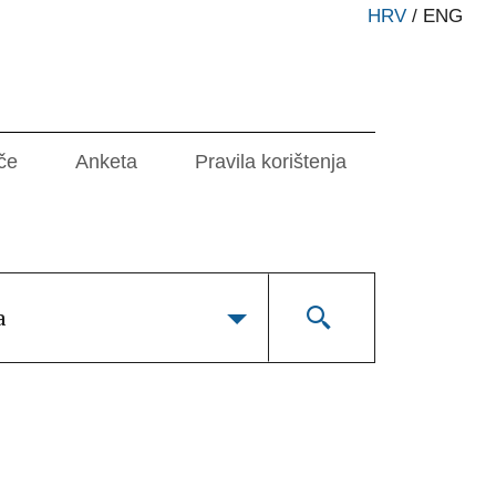
HRV
/
ENG
če
Anketa
Pravila korištenja
a