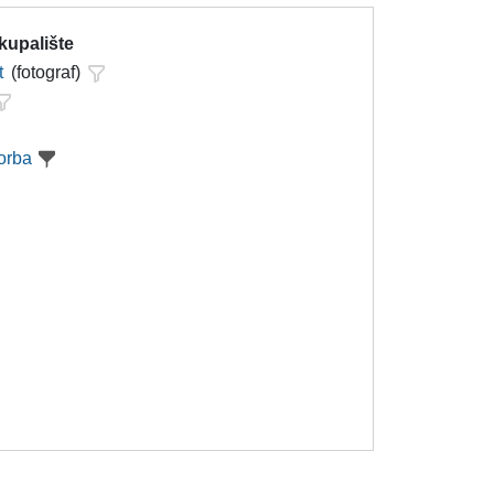
kupalište
t
(fotograf)
orba