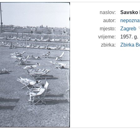
naslov:
Savsko 
autor:
nepozna
mjesto:
Zagreb
vrijeme:
1957. g.
zbirka:
Zbirka B