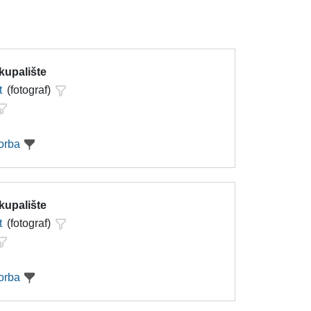
kupalište
t
(fotograf)
orba
kupalište
t
(fotograf)
orba