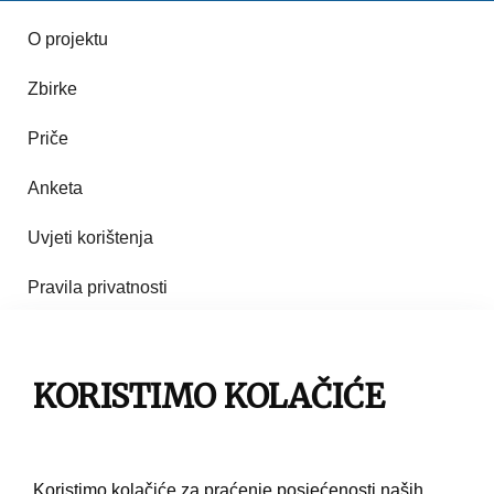
O projektu
Zbirke
Priče
Anketa
Uvjeti korištenja
Pravila privatnosti
Impresum
Pravila korištenja
KORISTIMO KOLAČIĆE
Kontakt
Koristimo kolačiće za praćenje posjećenosti naših