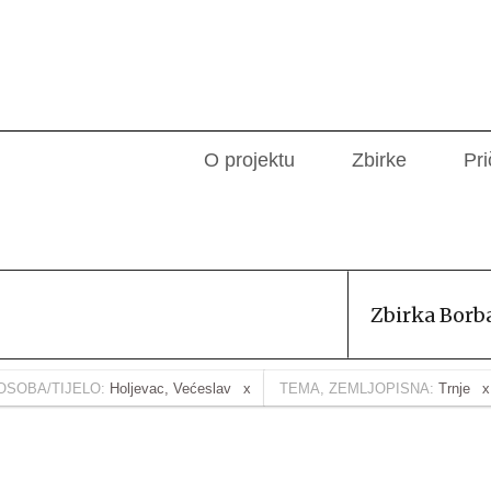
O projektu
Zbirke
Pri
Zbirka Borb
OSOBA/TIJELO:
Holjevac, Većeslav
TEMA, ZEMLJOPISNA:
Trnje