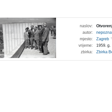
naslov:
Otvorenj
autor:
nepozna
mjesto:
Zagreb
vrijeme:
1959. g.
zbirka:
Zbirka B