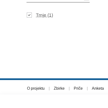
Trnje
(1)
O projektu
|
Zbirke
|
Priče
|
Anketa
© 2026 Muzej grada Zagreba