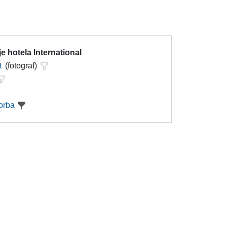
e hotela International
t
(fotograf)
orba