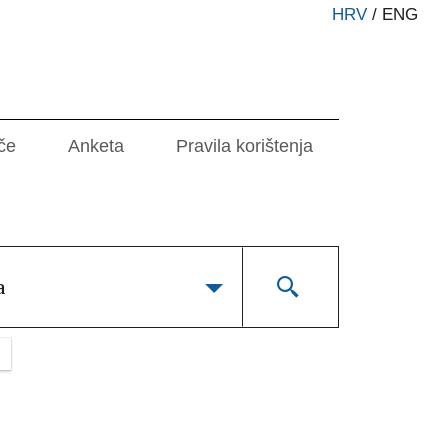
HRV
/
ENG
če
Anketa
Pravila korištenja
a