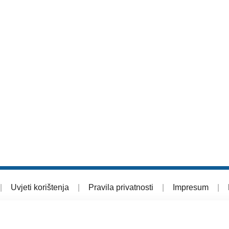
|
Uvjeti korištenja
|
Pravila privatnosti
|
Impresum
|