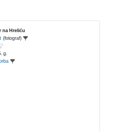
 na Hreliću
t
(fotograf)
. g.
orba