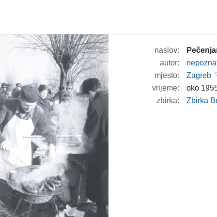
naslov:
Pečenjar
autor:
nepozna
mjesto:
Zagreb
vrijeme:
oko 1955
zbirka:
Zbirka B