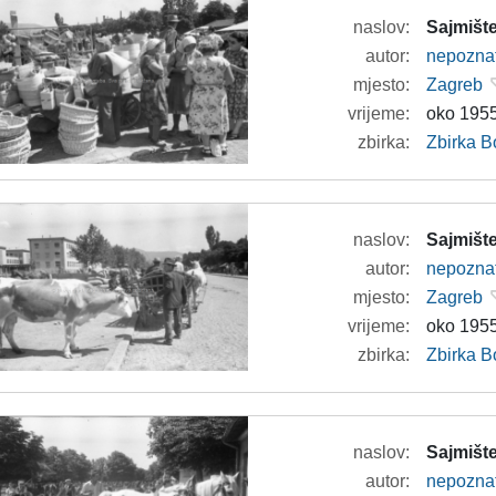
naslov:
Sajmište
autor:
nepozna
mjesto:
Zagreb
vrijeme:
oko 1955
zbirka:
Zbirka B
naslov:
Sajmište
autor:
nepozna
mjesto:
Zagreb
vrijeme:
oko 1955
zbirka:
Zbirka B
naslov:
Sajmište
autor:
nepozna