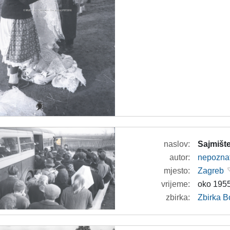
naslov:
Sajmište
autor:
nepozna
mjesto:
Zagreb
vrijeme:
oko 1955
zbirka:
Zbirka B