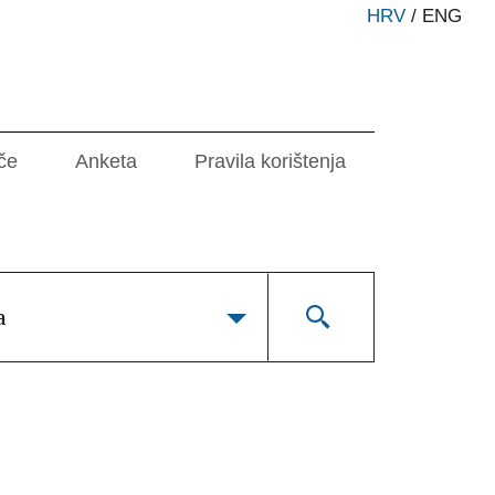
HRV
/
ENG
če
Anketa
Pravila korištenja
a