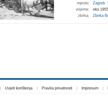
mjesto:
Zagreb
vrijeme:
oko 1955
zbirka:
Zbirka B
|
Uvjeti korištenja
|
Pravila privatnosti
|
Impresum
|