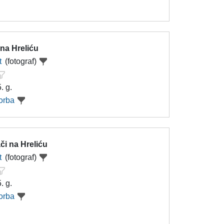
na Hreliću
t
(fotograf)
. g.
orba
či na Hreliću
t
(fotograf)
. g.
orba