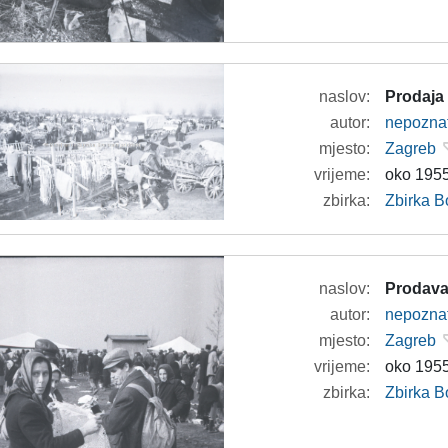
naslov:
Prodaja 
autor:
nepozna
mjesto:
Zagreb
vrijeme:
oko 1955
zbirka:
Zbirka B
naslov:
Prodava
autor:
nepozna
mjesto:
Zagreb
vrijeme:
oko 1955
zbirka:
Zbirka B