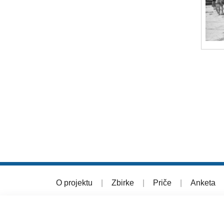
O projektu
|
Zbirke
|
Priče
|
Anketa
© 2026 Muzej grada Zagreba