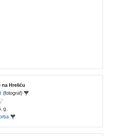
 na Hreliću
t
(fotograf)
. g.
orba