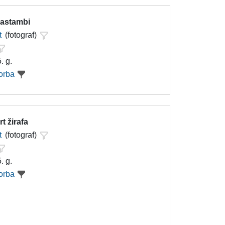
nastambi
t
(fotograf)
. g.
orba
t žirafa
t
(fotograf)
. g.
orba