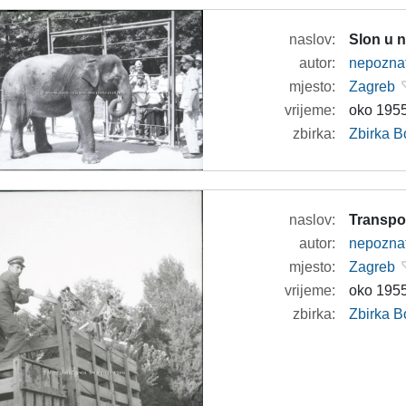
naslov:
Slon u 
autor:
nepozna
mjesto:
Zagreb
vrijeme:
oko 1955
zbirka:
Zbirka B
naslov:
Transpor
autor:
nepozna
mjesto:
Zagreb
vrijeme:
oko 1955
zbirka:
Zbirka B