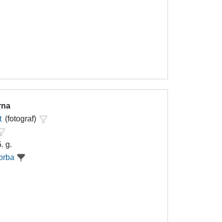
rna
t
(fotograf)
. g.
orba