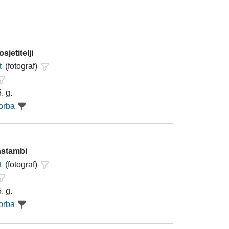
sjetitelji
t
(fotograf)
. g.
orba
astambi
t
(fotograf)
. g.
orba