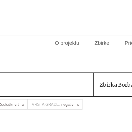
O projektu
Zbirke
Pri
Zbirka Borb
Zoološki vrt
VRSTA GRAĐE:
negativ