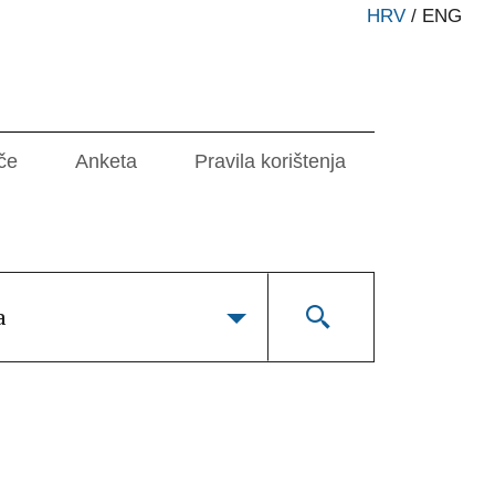
HRV
/
ENG
če
Anketa
Pravila korištenja
a