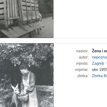
naslov:
Žena i s
autor:
nepozna
mjesto:
Zagreb
vrijeme:
oko 1955
zbirka:
Zbirka B