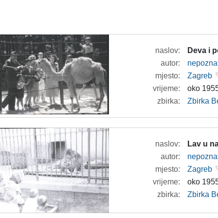
naslov:
Deva i po
autor:
nepozna
mjesto:
Zagreb
vrijeme:
oko 1955
zbirka:
Zbirka B
naslov:
Lav u n
autor:
nepozna
mjesto:
Zagreb
vrijeme:
oko 1955
zbirka:
Zbirka B