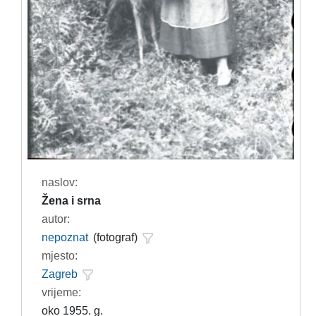
naslov:
Žena i srna
autor:
nepoznat
(fotograf)
mjesto:
Zagreb
vrijeme:
oko 1955. g.