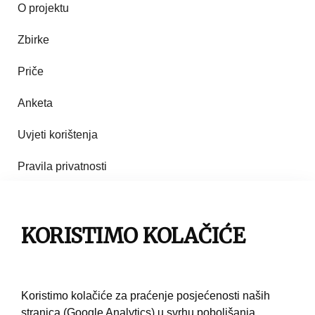
O projektu
Zbirke
Priče
Anketa
Uvjeti korištenja
Pravila privatnosti
Impresum
Pravila korištenja
KORISTIMO KOLAČIĆE
Kontakt
Koristimo kolačiće za praćenje posjećenosti naših
stranica (Google Analytics) u svrhu poboljšanja