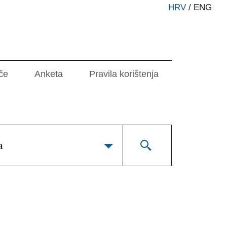
HRV
/
ENG
če
Anketa
Pravila korištenja
a