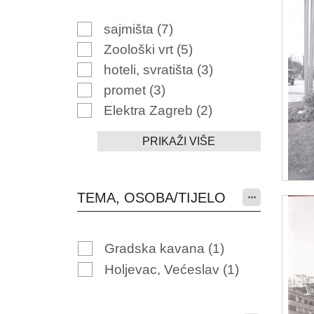
sajmišta
(7)
Zoološki vrt
(5)
hoteli, svratišta
(3)
promet
(3)
Elektra Zagreb
(2)
PRIKAŽI VIŠE
TEMA, OSOBA/TIJELO
Gradska kavana
(1)
Holjevac, Većeslav
(1)