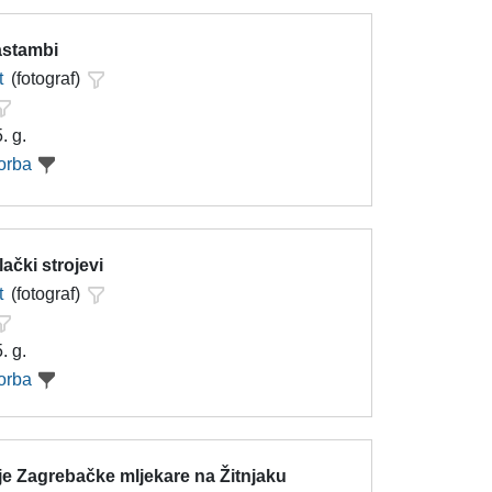
astambi
t
(fotograf)
. g.
orba
lački strojevi
t
(fotograf)
. g.
orba
je Zagrebačke mljekare na Žitnjaku