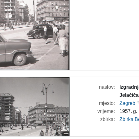
naslov:
Izgradn
Jelačića
mjesto:
Zagreb
vrijeme:
1957. g.
zbirka:
Zbirka B