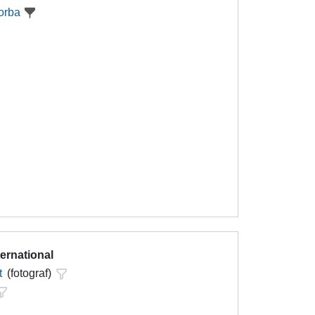
orba
ternational
t
(fotograf)