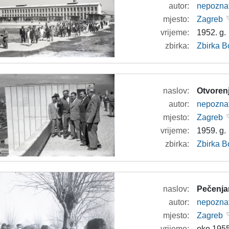
autor:
nepozna
mjesto:
Zagreb
vrijeme:
1952. g.
zbirka:
Zbirka B
naslov:
Otvorenj
autor:
nepozna
mjesto:
Zagreb
vrijeme:
1959. g.
zbirka:
Zbirka B
naslov:
Pečenjar
autor:
nepozna
mjesto:
Zagreb
vrijeme:
oko 1955