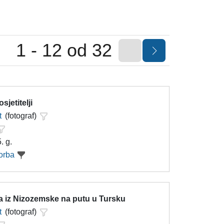
1 - 12 od 32
sjetitelji
t
(fotograf)
. g.
orba
sa iz Nizozemske na putu u Tursku
t
(fotograf)