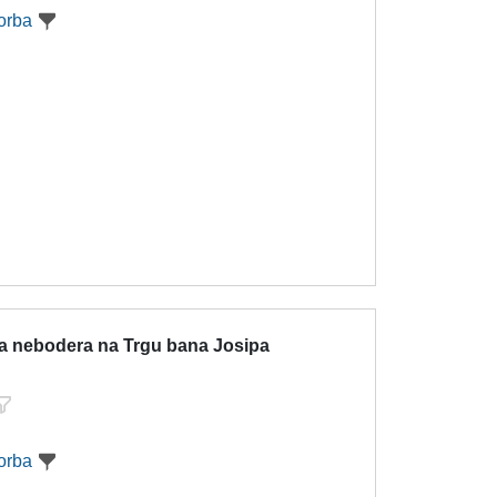
orba
ja nebodera na Trgu bana Josipa
orba