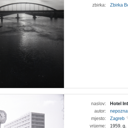
zbirka:
Zbirka B
naslov:
Hotel In
autor:
nepozna
mjesto:
Zagreb
vrijeme:
1959. g.