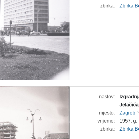
zbirka:
Zbirka B
naslov:
Izgradn
Jelačića
mjesto:
Zagreb
vrijeme:
1957. g.
zbirka:
Zbirka B