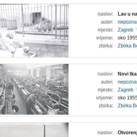
naslov:
Lav u n
autor:
nepozna
mjesto:
Zagreb
vrijeme:
oko 1955
zbirka:
Zbirka B
naslov:
Novi tka
autor:
nepozna
mjesto:
Zagreb
vrijeme:
oko 1955
zbirka:
Zbirka B
naslov:
Otvoren