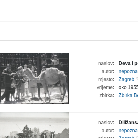
naslov:
Deva i po
autor:
nepozna
mjesto:
Zagreb
vrijeme:
oko 1955
zbirka:
Zbirka B
naslov:
Diližan
autor:
nepozna