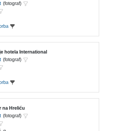
t
(fotograf)
orba
e hotela International
t
(fotograf)
orba
 na Hreliću
t
(fotograf)
. g.