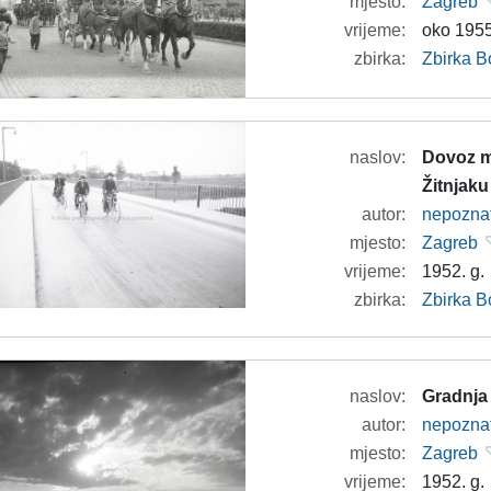
mjesto:
Zagreb
vrijeme:
oko 1955
zbirka:
Zbirka B
naslov:
Dovoz m
Žitnjaku
autor:
nepozna
mjesto:
Zagreb
vrijeme:
1952. g.
zbirka:
Zbirka B
naslov:
Gradnja
autor:
nepozna
mjesto:
Zagreb
vrijeme:
1952. g.