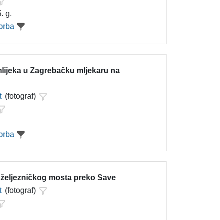
. g.
orba
lijeka u Zagrebačku mljekaru na
t
(fotograf)
orba
 željezničkog mosta preko Save
t
(fotograf)