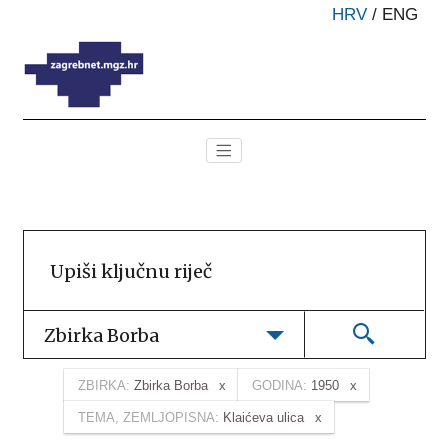
HRV
/
ENG
Zbirka Borba
ZBIRKA:
Zbirka Borba
GODINA:
1950
TEMA, ZEMLJOPISNA:
Klaićeva ulica