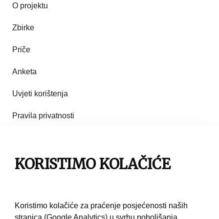
O projektu
Zbirke
Priče
Anketa
Uvjeti korištenja
Pravila privatnosti
Impresum
Pravila korištenja
KORISTIMO KOLAČIĆE
Kontakt
Koristimo kolačiće za praćenje posjećenosti naših
stranica (Google Analytics) u svrhu poboljšanja