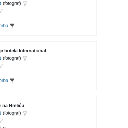
t
(fotograf)
orba
e hotela International
t
(fotograf)
orba
 na Hreliću
t
(fotograf)
. g.