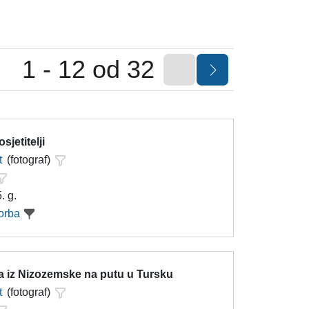
1 - 12 od 32
sjetitelji
t
(fotograf)
. g.
orba
sa iz Nizozemske na putu u Tursku
t
(fotograf)