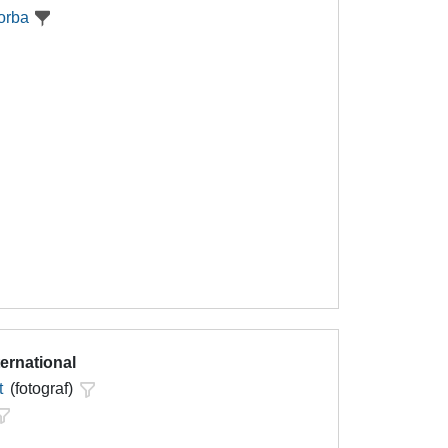
orba
ternational
t
(fotograf)