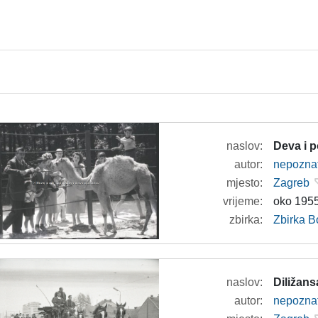
naslov:
Deva i po
autor:
nepozna
mjesto:
Zagreb
vrijeme:
oko 1955
zbirka:
Zbirka B
naslov:
Diližan
autor:
nepozna