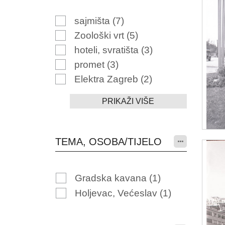
sajmišta
(7)
Zoološki vrt
(5)
hoteli, svratišta
(3)
promet
(3)
Elektra Zagreb
(2)
PRIKAŽI VIŠE
TEMA, OSOBA/TIJELO
Gradska kavana
(1)
Holjevac, Većeslav
(1)