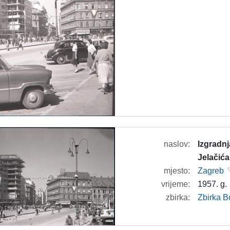
naslov:
Izgradn
Jelačića
mjesto:
Zagreb
vrijeme:
1957. g.
zbirka:
Zbirka B