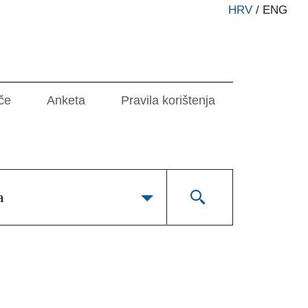
HRV
/
ENG
če
Anketa
Pravila korištenja
a