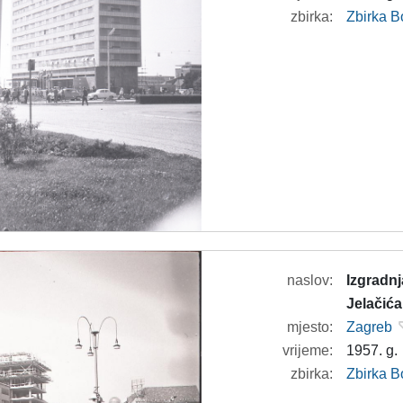
zbirka:
Zbirka B
naslov:
Izgradn
Jelačića
mjesto:
Zagreb
vrijeme:
1957. g.
zbirka:
Zbirka B