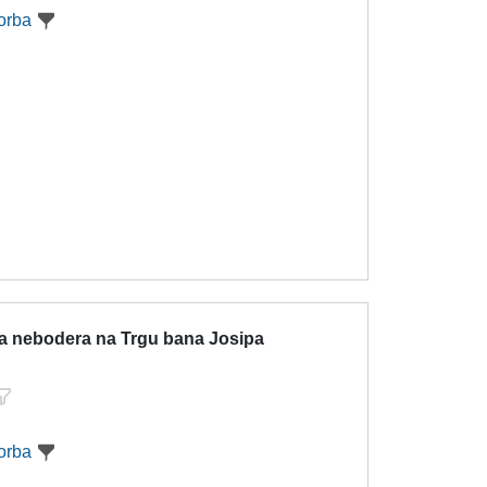
orba
ja nebodera na Trgu bana Josipa
orba