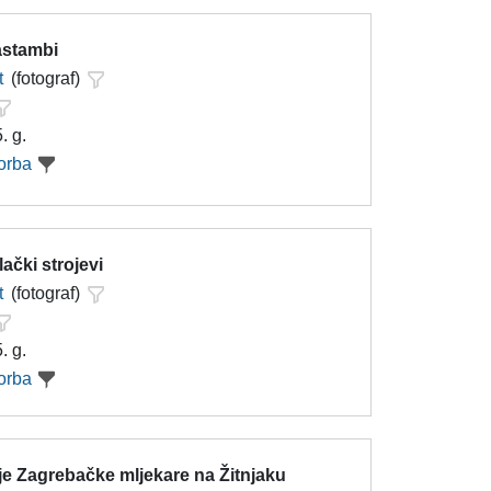
astambi
t
(fotograf)
. g.
orba
lački strojevi
t
(fotograf)
. g.
orba
je Zagrebačke mljekare na Žitnjaku