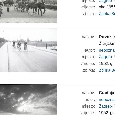
mjesto:
Zagreb
vrijeme:
oko 1955
zbirka:
Zbirka B
naslov:
Dovoz m
Žitnjaku
autor:
nepozna
mjesto:
Zagreb
vrijeme:
1952. g.
zbirka:
Zbirka B
naslov:
Gradnja
autor:
nepozna
mjesto:
Zagreb
vrijeme:
1952. g.