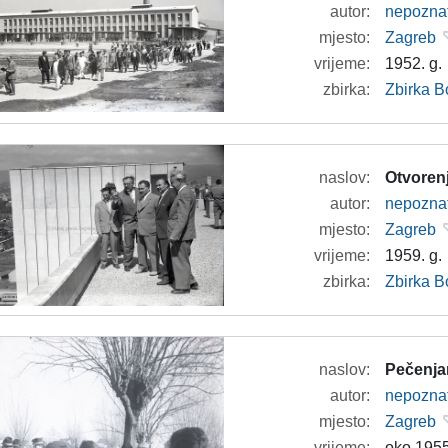
autor:
nepozna
mjesto:
Zagreb
vrijeme:
1952. g.
zbirka:
Zbirka B
naslov:
Otvorenj
autor:
nepozna
mjesto:
Zagreb
vrijeme:
1959. g.
zbirka:
Zbirka B
naslov:
Pečenjar
autor:
nepozna
mjesto:
Zagreb
vrijeme:
oko 1955