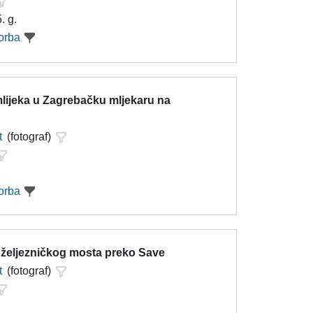
. g.
orba
lijeka u Zagrebačku mljekaru na
t
(fotograf)
orba
 željezničkog mosta preko Save
t
(fotograf)