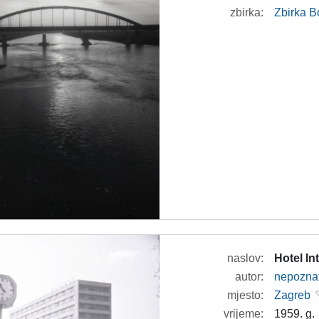
zbirka:
Zbirka B
naslov:
Hotel In
autor:
nepozna
mjesto:
Zagreb
vrijeme:
1959. g.