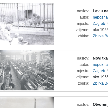
naslov:
Lav u n
autor:
nepozna
mjesto:
Zagreb
vrijeme:
oko 1955
zbirka:
Zbirka B
naslov:
Novi tka
autor:
nepozna
mjesto:
Zagreb
vrijeme:
oko 1955
zbirka:
Zbirka B
naslov:
Otvoren