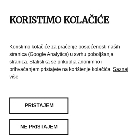
Impresum
KORISTIMO KOLAČIĆE
Pravila korištenja
Kontakt
Koristimo kolačiće za praćenje posjećenosti naših
stranica (Google Analytics) u svrhu poboljšanja
stranica. Statistika se prikuplja anonimno i
prihvaćanjem pristajete na korištenje kolačića.
Saznaj
više
PRISTAJEM
NE PRISTAJEM
© 2026 Muzej grada Zagreba