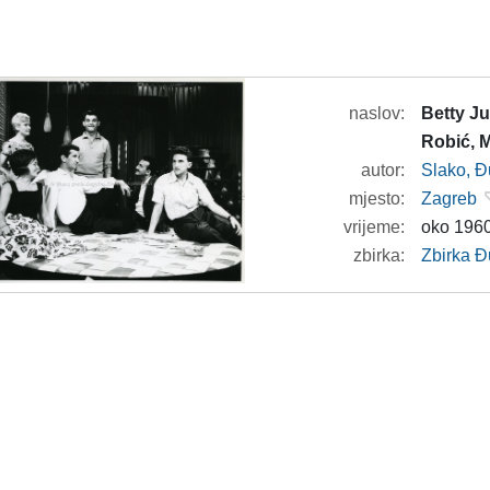
naslov:
Betty Ju
Robić, M
autor:
Slako, Đ
mjesto:
Zagreb
vrijeme:
oko 1960
zbirka:
Zbirka Đ