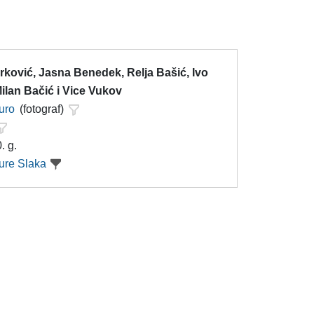
rković, Jasna Benedek, Relja Bašić, Ivo
ilan Bačić i Vice Vukov
uro
(fotograf)
. g.
ure Slaka