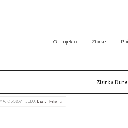
O projektu
Zbirke
Pri
Zbirka Đure
MA, OSOBA/TIJELO:
Bašić, Relja