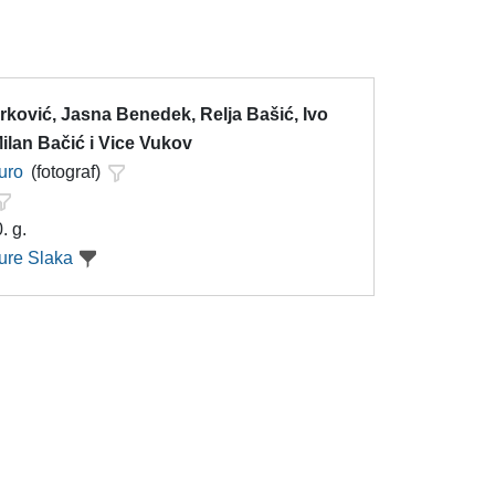
rković, Jasna Benedek, Relja Bašić, Ivo
ilan Bačić i Vice Vukov
uro
(fotograf)
. g.
ure Slaka