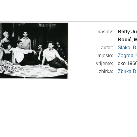
naslov:
Betty Ju
Robić, M
autor:
Slako, Đ
mjesto:
Zagreb
vrijeme:
oko 1960
zbirka:
Zbirka Đ