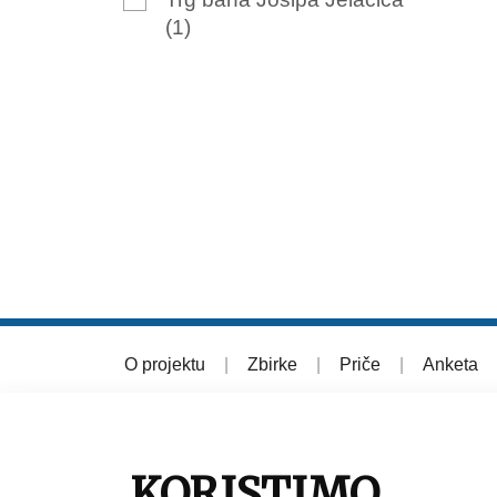
(1)
O projektu
|
Zbirke
|
Priče
|
Anketa
© 2026 Muzej grada Zagreba
KORISTIMO