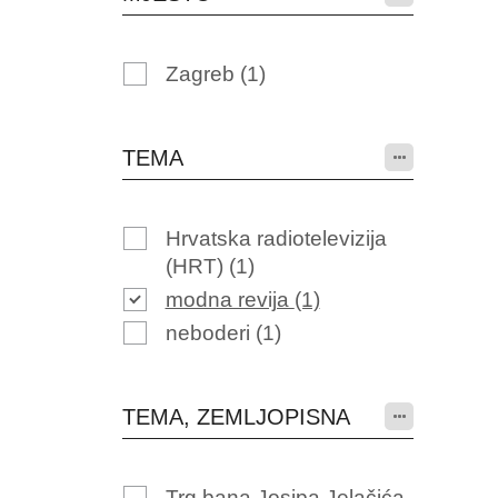
Zagreb
(1)
TEMA
Hrvatska radiotelevizija
(HRT)
(1)
modna revija
(1)
neboderi
(1)
TEMA, ZEMLJOPISNA
Trg bana Josipa Jelačića