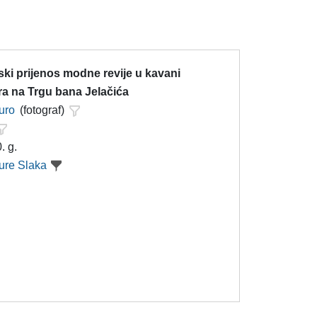
jski prijenos modne revije u kavani
a na Trgu bana Jelačića
uro
(fotograf)
. g.
ure Slaka