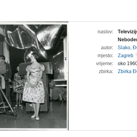
naslov:
Televizi
Neboder
autor:
Slako, Đ
mjesto:
Zagreb
vrijeme:
oko 1960
zbirka:
Zbirka Đ