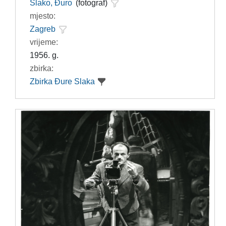
Slako, Đuro
(fotograf)
mjesto:
Zagreb
vrijeme:
1956. g.
zbirka:
Zbirka Đure Slaka