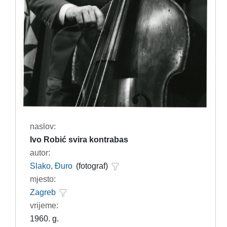
naslov:
Ivo Robić svira kontrabas
autor:
Slako, Đuro
(fotograf)
mjesto:
Zagreb
vrijeme:
1960. g.