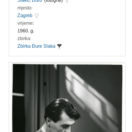
Slako, Đuro
(fotograf)
mjesto:
Zagreb
vrijeme:
1960. g.
zbirka:
Zbirka Đure Slaka