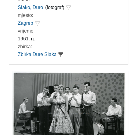
Slako, Đuro
(fotograf)
mjesto:
Zagreb
vrijeme:
1961. g.
zbirka:
Zbirka Đure Slaka