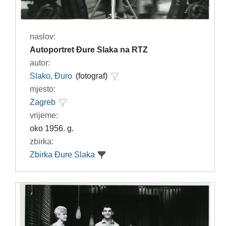
naslov:
Autoportret Đure Slaka na RTZ
autor:
Slako, Đuro
(fotograf)
mjesto:
Zagreb
vrijeme:
oko 1956. g.
zbirka:
Zbirka Đure Slaka