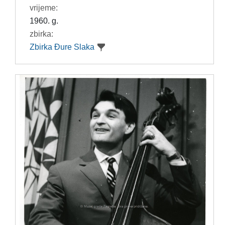
vrijeme:
1960. g.
zbirka:
Zbirka Đure Slaka