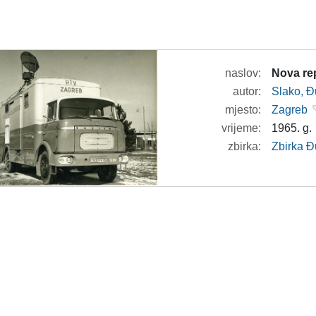
naslov:
Nova re
autor:
Slako, Đ
mjesto:
Zagreb
vrijeme:
1965. g.
zbirka:
Zbirka Đ