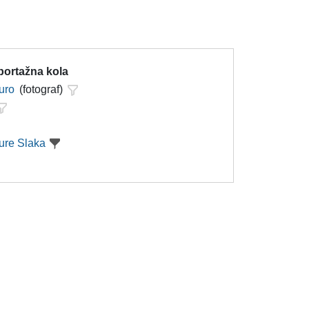
portažna kola
uro
(fotograf)
ure Slaka