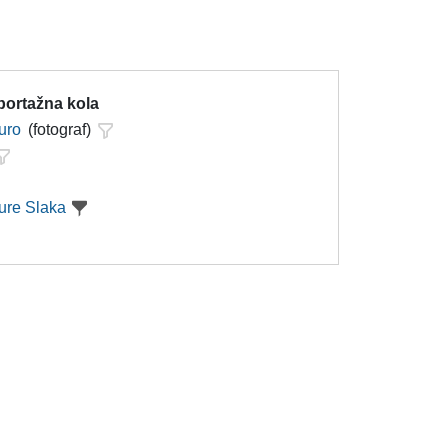
portažna kola
uro
(fotograf)
ure Slaka