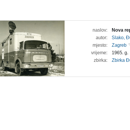
naslov:
Nova re
autor:
Slako, Đ
mjesto:
Zagreb
vrijeme:
1965. g.
zbirka:
Zbirka Đ