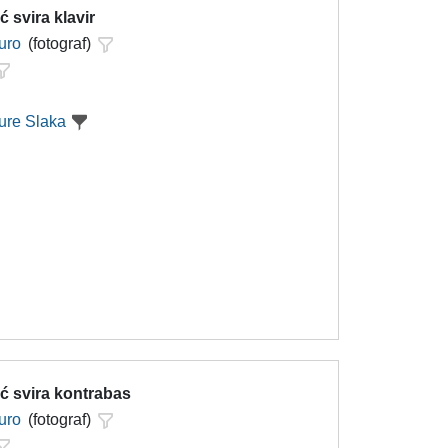
ć svira klavir
uro
(fotograf)
ure Slaka
ć svira kontrabas
uro
(fotograf)