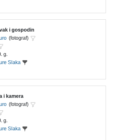
vak i gospodin
uro
(fotograf)
. g.
ure Slaka
 i kamera
uro
(fotograf)
. g.
ure Slaka