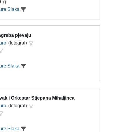
. g.
ure Slaka
agreba pjevaju
uro
(fotograf)
ure Slaka
ak i Orkestar Stjepana Mihaljinca
uro
(fotograf)
ure Slaka