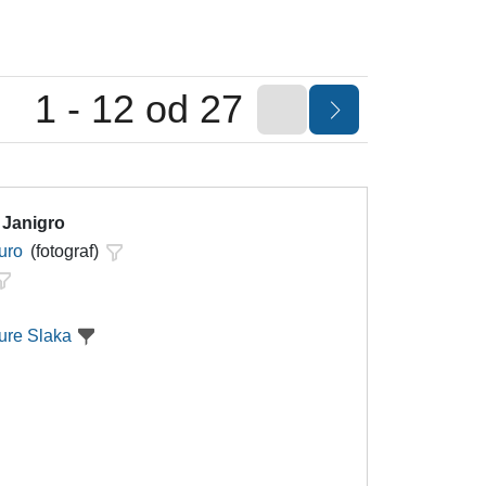
1 - 12 od 27
 Janigro
uro
(fotograf)
ure Slaka