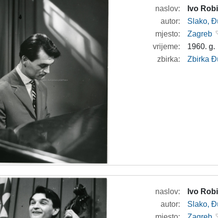
naslov:
Ivo Robi
autor:
Slako, Đ
mjesto:
Zagreb
vrijeme:
1960. g.
zbirka:
Zbirka Đ
naslov:
Ivo Robi
autor:
Slako, Đ
mjesto:
Zagreb