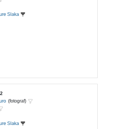
ure Slaka
 2
uro
(fotograf)
ure Slaka