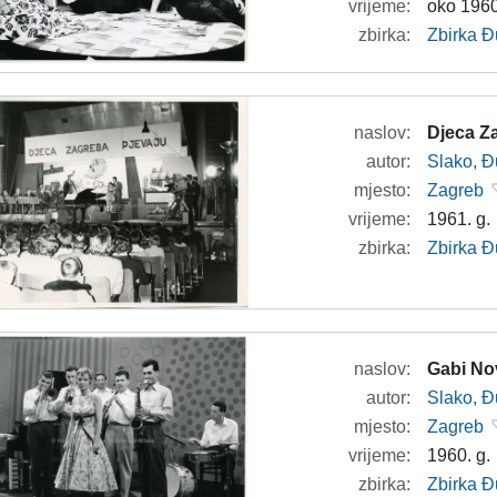
vrijeme:
oko 1960
zbirka:
Zbirka Đ
naslov:
Djeca Z
autor:
Slako, Đ
mjesto:
Zagreb
vrijeme:
1961. g.
zbirka:
Zbirka Đ
naslov:
Gabi Nov
autor:
Slako, Đ
mjesto:
Zagreb
vrijeme:
1960. g.
zbirka:
Zbirka Đ