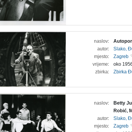
naslov:
Autopor
autor:
Slako, Đ
mjesto:
Zagreb
vrijeme:
oko 1956
zbirka:
Zbirka Đ
naslov:
Betty Ju
Robić, M
autor:
Slako, Đ
mjesto:
Zagreb