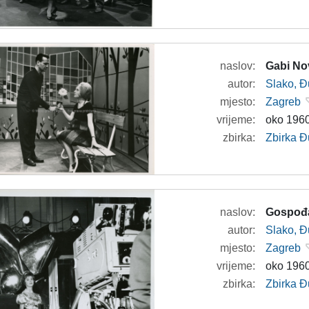
naslov:
Gabi No
autor:
Slako, Đ
mjesto:
Zagreb
vrijeme:
oko 1960
zbirka:
Zbirka Đ
naslov:
Gospođa
autor:
Slako, Đ
mjesto:
Zagreb
vrijeme:
oko 1960
zbirka:
Zbirka Đ