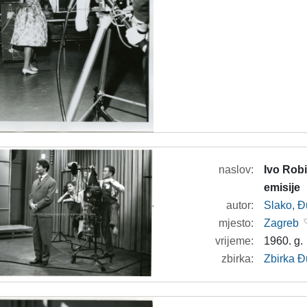
naslov:
Ivo Robi
emisije
autor:
Slako, Đ
mjesto:
Zagreb
vrijeme:
1960. g.
zbirka:
Zbirka Đ