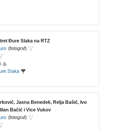
tret Đure Slaka na RTZ
uro
(fotograf)
. g.
ure Slaka
rković, Jasna Benedek, Relja Bašić, Ivo
ilan Bačić i Vice Vukov
uro
(fotograf)