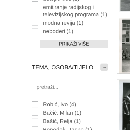
emitiranje radijskog i
televizijskog programa
(1)
modna revija
(1)
neboderi
(1)
PRIKAŽI VIŠE
TEMA, OSOBA/TIJELO
Robić, Ivo
(4)
Bačić, Milan
(1)
Bašić, Relja
(1)
Benedek, Jasna
(1)