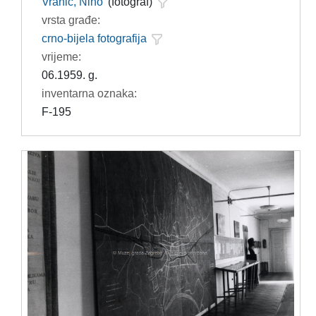
Vranić, Nino
(fotograf)
vrsta građe:
crno-bijela fotografija
vrijeme:
06.1959. g.
inventarna oznaka:
F-195