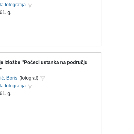
la fotografija
61. g.
e izložbe ''Počeci ustanka na području
''
ć, Boris
(fotograf)
la fotografija
61. g.