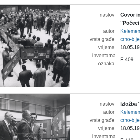
naslov:
Govor in
''Počec
autor:
Kelemeni
vrsta građe:
crno-bije
vrijeme:
18.05.19
inventarna
F-409
oznaka:
naslov:
Izložba 
autor:
Kelemeni
vrsta građe:
crno-bije
vrijeme:
18.05.19
inventarna