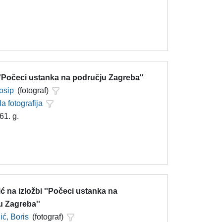
''Počeci ustanka na području Zagreba''
Josip
(fotograf)
la fotografija
61. g.
ić na izložbi ''Počeci ustanka na
u Zagreba''
ć, Boris
(fotograf)