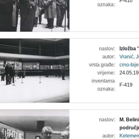
F-410
oznaka:
naslov:
Izložba 
autor:
Vranić, 
vrsta građe:
crno-bije
vrijeme:
24.05.19
inventarna
F-419
oznaka:
naslov:
M. Belin
područj
autor:
Kelemeni