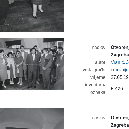
naslov:
Otvorenj
Zagreba'
autor:
Vranić, 
vrsta građe:
crno-bije
vrijeme:
27.05.19
inventarna
F-426
oznaka:
naslov:
Otvorenj
Zagreba'