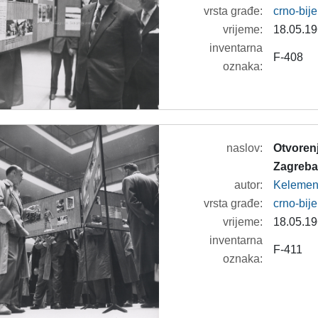
vrsta građe:
crno-bije
vrijeme:
18.05.19
inventarna
F-408
oznaka:
naslov:
Otvorenj
Zagreba
autor:
Kelemeni
vrsta građe:
crno-bije
vrijeme:
18.05.19
inventarna
F-411
oznaka: