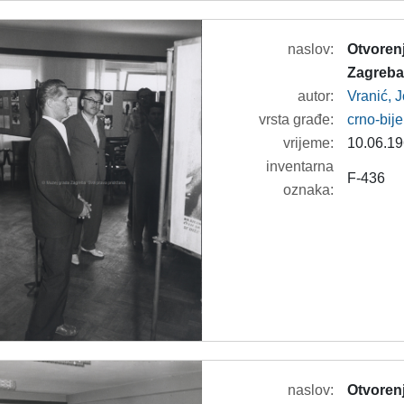
naslov:
Otvorenj
Zagreba
autor:
Vranić, 
vrsta građe:
crno-bije
vrijeme:
10.06.19
inventarna
F-436
oznaka:
naslov:
Otvorenj