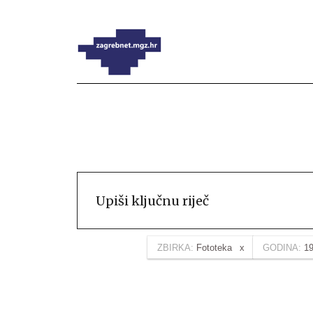
ZBIRKA:
Fototeka
GODINA:
1