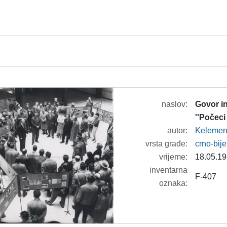
naslov:
Govor in
''Počec
autor:
Kelemeni
vrsta građe:
crno-bije
vrijeme:
18.05.19
inventarna
F-407
oznaka: