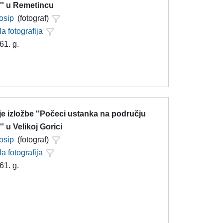
'' u Remetincu
Josip
(fotograf)
la fotografija
61. g.
e izložbe ''Počeci ustanka na području
' u Velikoj Gorici
Josip
(fotograf)
la fotografija
61. g.