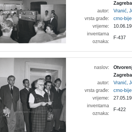
Zagreba
autor:
Vranić, 
vrsta građe:
crno-bije
vrijeme:
10.06.19
inventarna
F-437
oznaka:
naslov:
Otvorenj
Zagreba'
autor:
Vranić, 
vrsta građe:
crno-bije
vrijeme:
27.05.19
inventarna
F-422
oznaka: