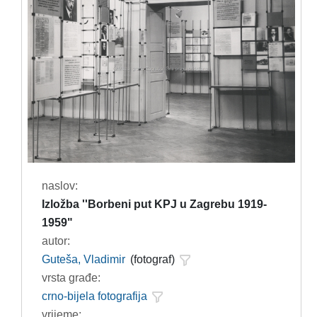
naslov:
Izložba ''Borbeni put KPJ u Zagrebu 1919-
1959"
autor:
Guteša, Vladimir
(fotograf)
vrsta građe:
crno-bijela fotografija
vrijeme: