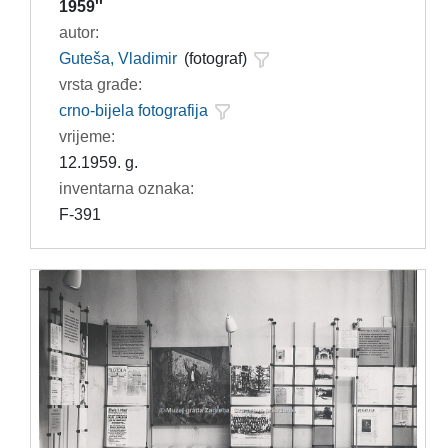
1959''
autor:
Guteša, Vladimir
(fotograf)
vrsta građe:
crno-bijela fotografija
vrijeme:
12.1959. g.
inventarna oznaka:
F-391