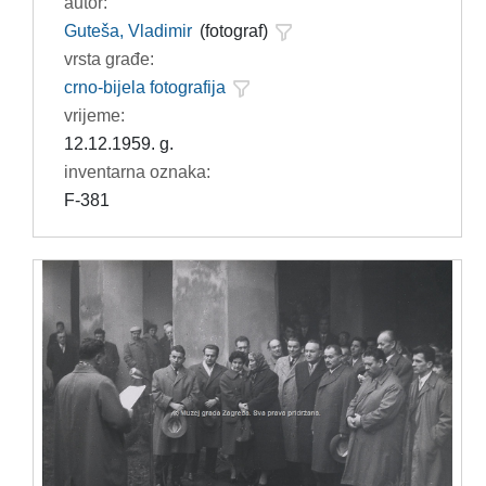
autor:
Guteša, Vladimir
(fotograf)
vrsta građe:
crno-bijela fotografija
vrijeme:
12.12.1959. g.
inventarna oznaka:
F-381