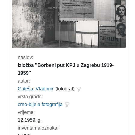
naslov:
Izložba ''Borbeni put KPJ u Zagrebu 1919-
1959''
autor:
Guteša, Vladimir
(fotograf)
vrsta građe:
crno-bijela fotografija
vrijeme:
12.1959. g.
inventarna oznaka: