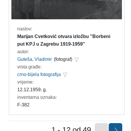
naslov:
Marijan Cvetković otvara izložbu ''Borbeni
put KPJ u Zagrebu 1919-1959''
autor:
Guteša, Vladimir
(fotograf)
vrsta građe:
crno-bijela fotografija
vrijeme:
12.12.1959. g.
inventarna oznaka:
F-382
1 - 12 od 49