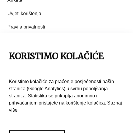
Anketa
Uvjeti korištenja
Pravila privatnosti
Impresum
Pravila korištenja
KORISTIMO KOLAČIĆE
Kontakt
Koristimo kolačiće za praćenje posjećenosti naših
stranica (Google Analytics) u svrhu poboljšanja
stranica. Statistika se prikuplja anonimno i
prihvaćanjem pristajete na korištenje kolačića.
Saznaj
više