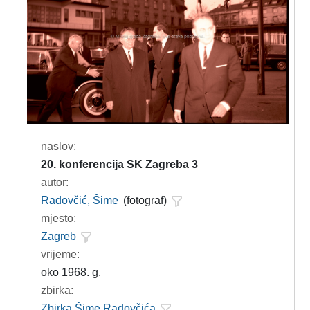
naslov:
20. konferencija SK Zagreba 3
autor:
Radovčić, Šime
(fotograf)
mjesto:
Zagreb
vrijeme:
oko 1968. g.
zbirka:
Zbirka Šime Radovčića